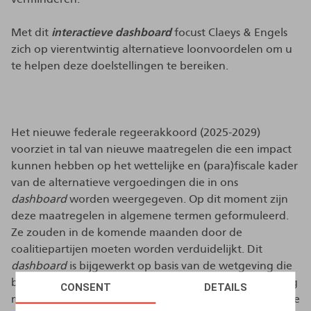
Met dit
interactieve dashboard
focust Claeys & Engels
zich op vierentwintig alternatieve loonvoordelen om u
te helpen deze doelstellingen te bereiken.
Het nieuwe federale regeerakkoord (2025-2029)
voorziet in tal van nieuwe maatregelen die een impact
kunnen hebben op het wettelijke en (para)fiscale kader
van de alternatieve vergoedingen die in ons
dashboard
worden weergegeven. Op dit moment zijn
deze maatregelen in algemene termen geformuleerd.
Ze zouden in de komende maanden door de
coalitiepartijen moeten worden verduidelijkt. Dit
dashboard
is bijgewerkt op basis van de wetgeving die
begin 2025 van kracht was en houdt dus geen rekening
CONSENT
DETAILS
met de maatregelen die de regering van plan is om in te