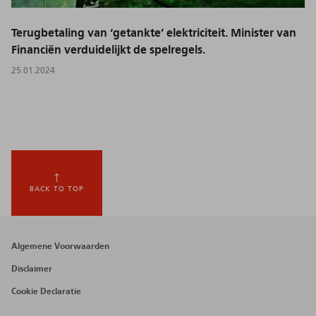
Terugbetaling van ‘getankte’ elektriciteit. Minister van
Financiën verduidelijkt de spelregels.
25.01.2024
BACK TO TOP
Footer
Algemene Voorwaarden
menu
Disclaimer
Cookie Declaratie