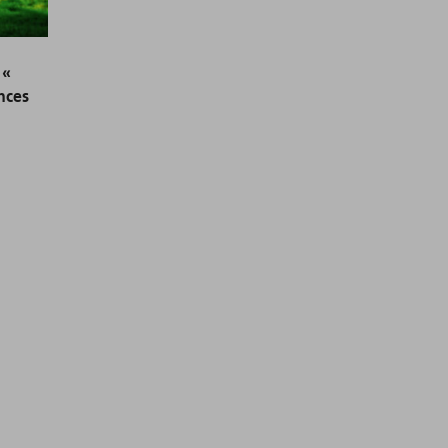
 «
nces