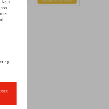
c. Nous
 nos
biner
ont
eting
ISER