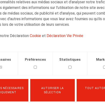
onnalités relatives aux médias sociaux et d'analyser notre trafi
 également des informations sur l'utilisation de notre site avec
029) prévoit de
s de médias sociaux, de publicité et d'analyse, qui peuvent com
un impact sur le
avec d'autres informations que vous leur avez fournies ou qu'ils 
natives présentées
 lors de votre utilisation de leurs services.
emeurent formulées
dans les mois à venir
 notre Déclaration
Cookie
et
Déclaration Vie Privée
 à jour sur la base
t donc pas compte
staurer.
saires
Préférences
Statistiques
Mark
S NÉCESSAIRES
AUTORISER LA
TOUT AUTOR
NIQUEMENT
SÉLECTION