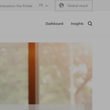
Secondary
FR
Global reach
éclaration Vie Privée
Main
menu
Dashboard
Insights
RECHERCH
naviga