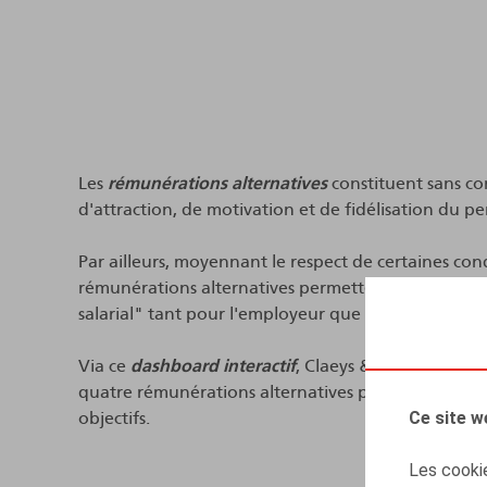
Les
rémunérations alternatives
constituent sans co
d'attraction, de motivation et de fidélisation du p
Par ailleurs, moyennant le respect de certaines cond
rémunérations alternatives permettent souvent de
salarial" tant pour l'employeur que pour le travaill
Via ce
dashboard interactif
, Claeys & Engels met le 
quatre rémunérations alternatives pour vous aider 
Ce site w
objectifs.
Les cookie