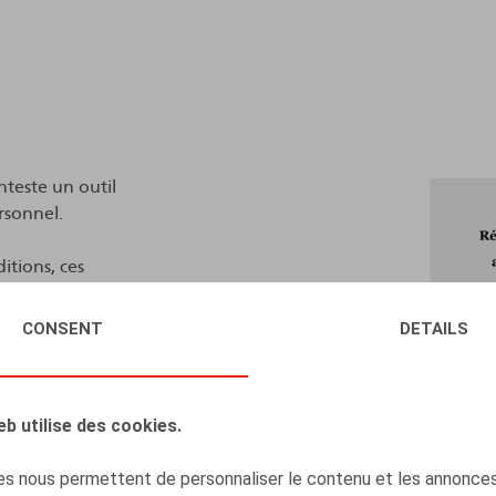
nteste un outil
ersonnel.
itions, ces
 diminuer le "coût
eur.
CONSENT
DETAILS
focus sur vingt-
à atteindre ces
eb utilise des cookies.
s nous permettent de personnaliser le contenu et les annonces,