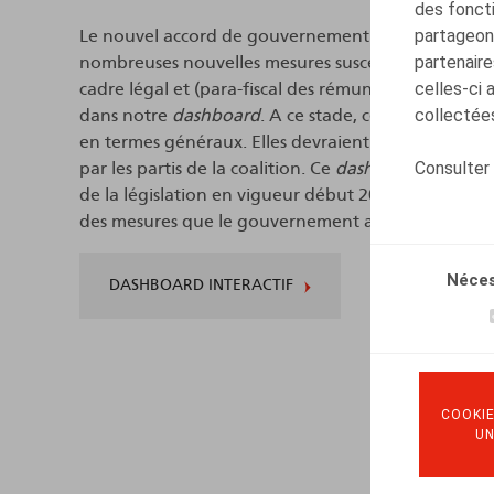
des foncti
partageons
Le nouvel accord de gouvernement fédéral (2025-2
partenaire
nombreuses nouvelles mesures susceptibles d’avoir 
celles-ci 
cadre légal et (para-fiscal des rémunérations alter
collectées
dans notre
dashboard
. A ce stade, ces mesures d
en termes généraux. Elles devraient être précisées 
Consulter
par les partis de la coalition. Ce
dashboard
a été mis
de la législation en vigueur début 2025 et ne tien
des mesures que le gouvernement ambitionne d’in
Néces
DASHBOARD INTERACTIF
COOKIE
U